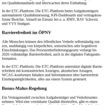
ren Qua­li­täts­stan­dards und über­wa­chen de­ren Ein­hal­tung.
In der ETC-Platt­form: Die ETC-Platt­form bie­tet Auf­ga­ben­trä­gern
au­to­ma­ti­sier­te Qua­li­täts­mes­sung, KPI-Da­sh­boards und ver­trags­kon­
for­me Be­rich­te. Ak­tu­ell im Ein­satz bei u. a. RMV, BAV Schweiz
und VVS Stutt­gart.
Bar­rie­re­frei­heit im ÖPNV
Alle Men­schen kön­nen den öf­fent­li­chen Ver­kehr selbst­stän­dig nut­
zen, un­ab­hän­gig von kör­per­li­chen, sen­so­ri­schen oder ko­gni­ti­ven
Ein­schrän­kun­gen. Das Per­so­nen­be­för­de­rungs­ge­setz ver­langt bis
2026 voll­stän­di­ge Bar­rie­re­frei­heit, auch in der di­gi­ta­len Fahr­gast­in­
for­ma­ti­on.
In der ETC-Platt­form: Die ETC-Platt­form un­ter­stützt di­gi­ta­le Bar­rie­
re­frei­heit mit kon­trast­rei­chen An­zei­gen, akus­ti­schen An­sa­gen,
WCAG-kon­for­men In­hal­ten und In­for­ma­tio­nen über bar­rie­re­freie
Ein­stiegs­mög­lich­kei­ten, al­les aus ei­nem Sys­tem ge­steu­ert.
Bo­nus-Ma­lus-Re­ge­lung
Ein Ver­trags­mo­dell zwi­schen Auf­ga­ben­trä­ger und Ver­kehrs­un­ter­
neh­men: Wird eine ver­ein­bar­te Qua­li­tät über­trof­fen, gibt es ei­nen