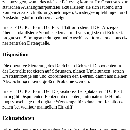
zeit an­zei­gen, wann das nächs­te Fahr­zeug kommt. Im Ge­gen­satz zur
sta­ti­schen Aus­hang­fahr­plan­ta­fel ak­tua­li­sie­ren sie sich lau­fend und
kön­nen zu­sätz­lich Stö­rungs­mel­dun­gen, Um­stei­ge­emp­feh­lun­gen und
Aus­las­tungs­in­for­ma­tio­nen an­zei­gen.
In der ETC-Platt­form: Die ETC-Platt­form steu­ert DFI-An­zei­ger
über stan­dar­di­sier­te Schnitt­stel­len an und ver­sorgt sie mit Echt­zeit­
pro­gno­sen, Stö­rungs­mel­dun­gen und An­schluss­in­for­ma­tio­nen aus ei­
ner zen­tra­len Da­ten­quel­le.
Dis­po­si­ti­on
Die ope­ra­ti­ve Steue­rung des Be­triebs in Echt­zeit. Dis­po­nen­ten in
der Leit­stel­le re­agie­ren auf Stö­run­gen, pla­nen Um­lei­tun­gen, set­zen
Er­satz­fahr­zeu­ge ein und ko­or­di­nie­ren den Be­trieb, da­mit aus klei­nen
Ab­wei­chun­gen kei­ne gro­ßen Pro­ble­me wer­den.
In der ETC-Platt­form: Der Dis­po­si­ti­ons­ar­beits­platz der ETC-Platt­
form gibt Dis­po­nen­ten Echt­zeit­über­sich­ten, au­to­ma­ti­sier­te Hand­
lungs­vor­schlä­ge und di­gi­ta­le Werk­zeu­ge für schnel­le­re Re­ak­ti­ons­
zei­ten bei we­ni­ger ma­nu­el­lem Ein­griff.
Echt­zeit­da­ten
In­for­ma­tio­nen, die na­he­zu ohne Ver­zö­ge­rung er­fasst, über­tra­gen und