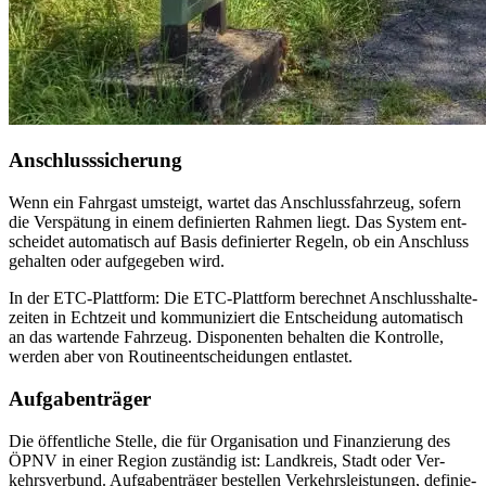
An­schluss­si­che­rung
Wenn ein Fahr­gast um­steigt, war­tet das An­schluss­fahr­zeug, so­fern
die Ver­spä­tung in ei­nem de­fi­nier­ten Rah­men liegt. Das Sys­tem ent­
schei­det au­to­ma­tisch auf Ba­sis de­fi­nier­ter Re­geln, ob ein An­schluss
ge­hal­ten oder auf­ge­ge­ben wird.
In der ETC-Platt­form: Die ETC-Platt­form be­rech­net An­schluss­hal­te­
zei­ten in Echt­zeit und kom­mu­ni­ziert die Ent­schei­dung au­to­ma­tisch
an das war­ten­de Fahr­zeug. Dis­po­nen­ten be­hal­ten die Kon­trol­le,
wer­den aber von Rou­ti­neent­schei­dun­gen ent­las­tet.
Auf­ga­ben­trä­ger
Die öf­fent­li­che Stel­le, die für Or­ga­ni­sa­ti­on und Fi­nan­zie­rung des
ÖPNV in ei­ner Re­gi­on zu­stän­dig ist: Land­kreis, Stadt oder Ver­
kehrs­ver­bund. Auf­ga­ben­trä­ger be­stel­len Ver­kehrs­leis­tun­gen, de­fi­nie­