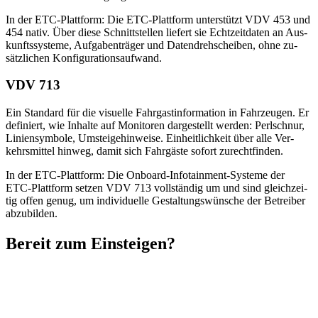
In der ETC-Platt­form: Die ETC-Platt­form un­ter­stützt VDV 453 und
454 na­tiv. Über die­se Schnitt­stel­len lie­fert sie Echt­zeit­da­ten an Aus­
kunfts­sys­te­me, Auf­ga­ben­trä­ger und Da­ten­dreh­schei­ben, ohne zu­
sätz­li­chen Kon­fi­gu­ra­ti­ons­auf­wand.
VDV 713
Ein Stan­dard für die vi­su­el­le Fahr­gast­in­for­ma­ti­on in Fahr­zeu­gen. Er
de­fi­niert, wie In­hal­te auf Mo­ni­to­ren dar­ge­stellt wer­den: Perl­schnur,
Li­nien­sym­bo­le, Um­stei­ge­hin­wei­se. Ein­heit­lich­keit über alle Ver­
kehrs­mit­tel hin­weg, da­mit sich Fahr­gäs­te so­fort zu­recht­fin­den.
In der ETC-Platt­form: Die On­board-In­fo­tain­ment-Sys­te­me der
ETC-Platt­form set­zen VDV 713 voll­stän­dig um und sind gleich­zei­
tig of­fen ge­nug, um in­di­vi­du­el­le Ge­stal­tungs­wün­sche der Be­trei­ber
ab­zu­bil­den.
Be­reit zum Ein­stei­gen?
Mobilität wird digitaler, vernetzter, anspruchsvoller. Lassen Sie uns
gemeinsam herausfinden, wie Ihr Betrieb davon profitiert. Unser
Team berät Sie gerne unverbindlich.