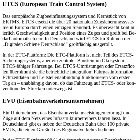
ETCS (Eu­ro­pean Train Con­trol Sys­tem)
Das eu­ro­päi­sche Zug­be­ein­flus­sungs­sys­tem und Kern­stück von
ERTMS. ETCS er­setzt die über 20 na­tio­na­len Zug­si­che­rungs­sys­te­
me in Eu­ro­pa durch ei­nen ein­zi­gen Stan­dard. Es über­wacht kon­ti­nu­
ier­lich Ge­schwin­dig­keit und Po­si­ti­on ei­nes Zu­ges und greift bei Be­
darf au­to­ma­tisch ein. In Deutsch­land wird ETCS im Rah­men der
„Di­gi­ta­len Schie­ne Deutsch­land" groß­flä­chig aus­ge­rollt.
In der ETC-Platt­form: Die ETC-Platt­form ist nicht Teil des ETCS-
Si­che­rungs­sys­tems, aber ein zen­tra­ler Bau­stein im Öko­sys­tem
ETCS-fä­hi­ger Fahr­zeu­ge. Bei ETCS-Um­rüs­tun­gen oder Er­satz­flot­
ten über­nimmt sie die be­trieb­li­che In­te­gra­ti­on: Fahr­gast­in­for­ma­ti­on,
Echt­zeit­da­ten und Leit­stel­len­an­bin­dung funk­tio­nie­ren vom ers­ten
Tag an – un­ab­hän­gig da­von, ob das Fahr­zeug auf ETCS- oder kon­
ven­tio­nel­len Stre­cken un­ter­wegs ist.
EVU (Ei­sen­bahn­ver­kehrs­un­ter­neh­men)
Ein Un­ter­neh­men, das Ei­sen­bahn­ver­kehrs­leis­tun­gen er­bringt und
Züge auf dem Netz ei­nes In­fra­struk­tur­be­trei­bers fah­ren lässt. In
Deutsch­land gibt es ne­ben der Deut­schen Bahn über 100 pri­va­te
EVUs, die ei­nen Groß­teil des Re­gio­nal­ver­kehrs be­die­nen.