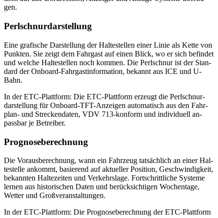
gen.
Perl­schnur­dar­stel­lung
Eine gra­fi­sche Dar­stel­lung der Hal­te­stel­len ei­ner Li­nie als Ket­te von
Punk­ten. Sie zeigt dem Fahr­gast auf ei­nen Blick, wo er sich be­fin­det
und wel­che Hal­te­stel­len noch kom­men. Die Perl­schnur ist der Stan­
dard der On­board-Fahr­gast­in­for­ma­ti­on, be­kannt aus ICE und U-
Bahn.
In der ETC-Platt­form: Die ETC-Platt­form er­zeugt die Perl­schnur­
dar­stel­lung für On­board-TFT-An­zei­gen au­to­ma­tisch aus den Fahr­
plan- und Stre­cken­da­ten, VDV 713-kon­form und in­di­vi­du­ell an­
pass­bar je Be­trei­ber.
Pro­gno­se­be­rech­nung
Die Vor­aus­be­rech­nung, wann ein Fahr­zeug tat­säch­lich an ei­ner Hal­
te­stel­le an­kommt, ba­sie­rend auf ak­tu­el­ler Po­si­ti­on, Ge­schwin­dig­keit,
be­kann­ten Hal­te­zei­ten und Ver­kehrs­la­ge. Fort­schritt­li­che Sys­te­me
ler­nen aus his­to­ri­schen Da­ten und be­rück­sich­ti­gen Wo­chen­ta­ge,
Wet­ter und Groß­ver­an­stal­tun­gen.
In der ETC-Platt­form: Die Pro­gno­se­be­rech­nung der ETC-Platt­form