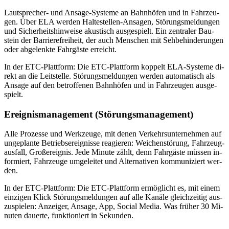
Laut­spre­cher- und An­sa­ge-Sys­te­me an Bahn­hö­fen und in Fahr­zeu­
gen. Über ELA wer­den Hal­te­stel­len-An­sa­gen, Stö­rungs­mel­dun­gen
und Si­cher­heits­hin­wei­se akus­tisch aus­ge­spielt. Ein zen­tra­ler Bau­
stein der Bar­rie­re­frei­heit, der auch Men­schen mit Seh­be­hin­de­run­gen
oder ab­ge­lenk­te Fahr­gäs­te er­reicht.
In der ETC-Platt­form: Die ETC-Platt­form kop­pelt ELA-Sys­te­me di­
rekt an die Leit­stel­le. Stö­rungs­mel­dun­gen wer­den au­to­ma­tisch als
An­sa­ge auf den be­trof­fe­nen Bahn­hö­fen und in Fahr­zeu­gen aus­ge­
spielt.
Er­eig­nis­ma­nage­ment (Stö­rungs­ma­nage­ment)
Alle Pro­zes­se und Werk­zeu­ge, mit de­nen Ver­kehrs­un­ter­neh­men auf
un­ge­plan­te Be­triebs­er­eig­nis­se re­agie­ren: Wei­chen­stö­rung, Fahr­zeug­
aus­fall, Groß­ereig­nis. Jede Mi­nu­te zählt, denn Fahr­gäs­te müs­sen in­
for­miert, Fahr­zeu­ge um­ge­lei­tet und Al­ter­na­ti­ven kom­mu­ni­ziert wer­
den.
In der ETC-Platt­form: Die ETC-Platt­form er­mög­licht es, mit ei­nem
ein­zi­gen Klick Stö­rungs­mel­dun­gen auf alle Ka­nä­le gleich­zei­tig aus­
zu­spie­len: An­zei­ger, An­sa­ge, App, So­cial Me­dia. Was frü­her 30 Mi­
nu­ten dau­er­te, funk­tio­niert in Se­kun­den.