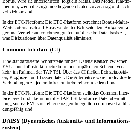
Bo­nus. Wird sie un­ter­schrit­ten, folgt ein Ma­lus. Das Mo­dell funk­tio­
niert nur, wenn die zu­grun­de lie­gen­den Da­ten zu­ver­läs­sig und nach­
voll­zieh­bar sind.
In der ETC-Platt­form: Die ETC-Platt­form be­rech­net Bo­nus-Ma­lus-
Wer­te au­to­ma­tisch auf Ba­sis va­li­dier­ter Echt­zeit­da­ten. Auf­ga­ben­trä­
ger und Ver­kehrs­un­ter­neh­men grei­fen auf die­sel­be Da­ten­ba­sis zu,
was Dis­kus­sio­nen über Da­ten­qua­li­tät eli­mi­niert.
Com­mon In­ter­face (CI)
Eine stan­dar­di­sier­te Schnitt­stel­le für den Da­ten­aus­tausch zwi­schen
EVUs und In­fra­struk­tur­be­trei­bern im eu­ro­päi­schen Schie­nen­ver­
kehr, im Rah­men der TAP TSI. Über das CI flie­ßen Echt­zeit­po­si­ti­
on, Pro­gno­sen und Tras­sen­da­ten. Die Al­ter­na­ti­ve wä­ren in­di­vi­du­el­le
Ver­bin­dun­gen zu je­dem In­fra­struk­tur­be­trei­ber in je­dem Land.
In der ETC-Platt­form: Die ETC-Platt­form stellt das Com­mon In­ter­
face be­reit und über­nimmt die TAP-TSI-kon­for­me Da­ten­über­mitt­
lung, so­dass EVUs mit ei­ner ein­zi­gen In­te­gra­ti­on eu­ro­pa­weit an­bin­
dungs­fä­hig sind.
DAI­SY (Dy­na­mi­sches Aus­kunfts- und In­for­ma­ti­ons­
sys­tem)