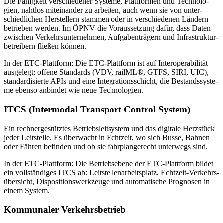
Die Fä­hig­keit ver­schie­de­ner Sys­te­me, Platt­for­men und Tech­no­lo­
gien, naht­los mit­ein­an­der zu ar­bei­ten, auch wenn sie von un­ter­
schied­li­chen Her­stel­lern stam­men oder in ver­schie­de­nen Län­dern
be­trie­ben wer­den. Im ÖPNV die Vor­aus­set­zung da­für, dass Da­ten
zwi­schen Ver­kehrs­un­ter­neh­men, Auf­ga­ben­trä­gern und In­fra­struk­tur­
be­trei­bern flie­ßen kön­nen.
In der ETC-Platt­form: Die ETC-Platt­form ist auf In­ter­ope­ra­bi­li­tät
aus­ge­legt: of­fe­ne Stan­dards (VDV, railM­L®, GTFS, SIRI, UIC),
stan­dar­di­sier­te APIs und eine In­te­gra­ti­ons­schicht, die Be­stands­sys­te­
me eben­so an­bin­det wie neue Tech­no­lo­gien.
ITCS (In­ter­mo­dal Trans­port Con­trol Sys­tem)
Ein rech­ner­ge­stütz­tes Be­triebs­leit­sys­tem und das di­gi­ta­le Herz­stück
je­der Leit­stel­le. Es über­wacht in Echt­zeit, wo sich Bus­se, Bah­nen
oder Fäh­ren be­fin­den und ob sie fahr­plan­ge­recht un­ter­wegs sind.
In der ETC-Platt­form: Die Be­triebs­ebe­ne der ETC-Platt­form bil­det
ein voll­stän­di­ges ITCS ab: Leit­stel­len­ar­beits­platz, Echt­zeit-Ver­kehrs­
über­sicht, Dis­po­si­ti­ons­werk­zeu­ge und au­to­ma­ti­sche Pro­gno­sen in
ei­nem Sys­tem.
Kom­mu­na­ler Ver­kehrs­be­trieb