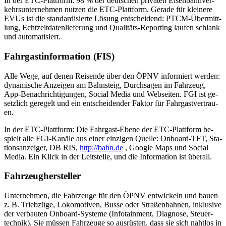
In der ETC-Platt­form: 98 % der deut­schen pri­va­ten Ei­sen­bahn­ver­
kehrs­un­ter­neh­men nut­zen die ETC-Platt­form. Ge­ra­de für klei­ne­re
EVUs ist die stan­dar­di­sier­te Lö­sung ent­schei­dend: PTCM-Über­mitt­
lung, Echt­zeit­da­ten­lie­fe­rung und Qua­li­täts-Re­port­ing lau­fen schlank
und au­to­ma­ti­siert.
Fahr­gast­in­for­ma­ti­on (FIS)
Alle Wege, auf de­nen Rei­sen­de über den ÖPNV in­for­miert wer­den:
dy­na­mi­sche An­zei­gen am Bahn­steig, Durch­sa­gen im Fahr­zeug,
App-Be­nach­rich­ti­gun­gen, So­cial Me­dia und Web­sei­ten. FGI ist ge­
setz­lich ge­re­gelt und ein ent­schei­den­der Fak­tor für Fahr­gast­ver­trau­
en.
In der ETC-Platt­form: Die Fahr­gast-Ebe­ne der ETC-Platt­form be­
spielt alle FGI-Ka­nä­le aus ei­ner ein­zi­gen Quel­le: On­board-TFT, Sta­
ti­ons­an­zei­ger, DB RIS,
http://bahn.de
, Goog­le Maps und So­cial
Me­dia. Ein Klick in der Leit­stel­le, und die In­for­ma­ti­on ist über­all.
Fahr­zeug­her­stel­ler
Un­ter­neh­men, die Fahr­zeu­ge für den ÖPNV ent­wi­ckeln und bau­en
z. B. Trieb­zü­ge, Lo­ko­mo­ti­ven, Bus­se oder Stra­ßen­bah­nen, in­klu­si­ve
der ver­bau­ten On­boar­d‑­Sys­te­me (In­fo­tain­ment, Dia­gno­se, Steu­er­
tech­nik). Sie müs­sen Fahr­zeu­ge so aus­rüs­ten, dass sie sich naht­los in