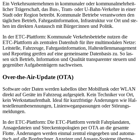
Ein Ver­kehrs­un­ter­neh­men in kom­mu­na­ler oder kom­mu­nal­mehr­heit­
li­cher Trä­ger­schaft, das Bus-, Tram- oder U‑­Bahn‑­Ver­keh­re in ei­ner
Stadt oder Re­gi­on be­treibt. Kom­mu­na­le Be­trie­be ver­ant­wor­ten den
täg­li­chen Be­trieb, Fahr­gast­in­for­ma­ti­on, In­fra­struk­tur vor Ort und ste­
hen im di­rek­ten Aus­tausch mit Bür­ger:in­nen und Po­li­tik.
In der ETC-Platt­form: Kom­mu­na­le Ver­kehrs­be­trie­be nut­zen die
ETC-Platt­form als zen­tra­len Da­ten­hub für ihre mul­ti­mo­da­len Net­ze:
Leit­stel­le, Fahr­zeu­ge, Fahr­gast­in­for­ma­ti­on, Hal­te­stel­len­ma­nage­ment
und Re­port­ing grei­fen auf eine ge­mein­sa­me Da­ten­ba­sis zu. So las­
sen sich Be­trieb, In­for­ma­ti­on und Qua­li­tät trans­pa­ren­ter steu­ern und
ge­gen­über Auf­ga­ben­trä­gern nach­wei­sen.
Over-the-Air-Up­date (OTA)
Soft­ware oder Da­ten wer­den ka­bel­los über Mo­bil­funk oder WLAN
di­rekt auf Ge­rä­te im Fahr­zeug auf­ge­spielt. Kein Tech­ni­ker vor Ort,
kein Werk­statt­auf­ent­halt. Ide­al für kurz­fris­ti­ge Än­de­run­gen wie Hal­
te­stel­len­um­be­nen­nun­gen, Li­ni­en­weg­an­pas­sun­gen oder Stö­rungs­
mel­dun­gen.
In der ETC-Platt­form: Die ETC-Platt­form ver­teilt Fahr­p­lan­da­ten,
An­sa­ge­da­tei­en und Stre­cken­to­po­lo­gien per OTA an die ge­sam­te
Flot­te. Än­de­run­gen wer­den ein­mal zen­tral ein­ge­ge­ben und au­to­ma­
tisch auf alle Bord­rech­ner, An­zei­ger und An­sa­ge-Sys­te­me über­tra­