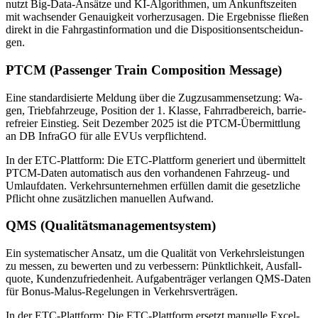
nutzt Big-Data-An­sät­ze und KI-Al­go­rith­men, um An­kunfts­zei­ten
mit wach­sen­der Ge­nau­ig­keit vor­her­zu­sa­gen. Die Er­geb­nis­se flie­ßen
di­rekt in die Fahr­gast­in­for­ma­ti­on und die Dis­po­si­ti­ons­ent­schei­dun­
gen.
PTCM (Pas­sen­ger Train Com­po­si­ti­on Mes­sa­ge)
Eine stan­dar­di­sier­te Mel­dung über die Zug­zu­sam­men­set­zung: Wa­
gen, Trieb­fahr­zeu­ge, Po­si­ti­on der 1. Klas­se, Fahr­rad­be­reich, bar­rie­
re­frei­er Ein­stieg. Seit De­zem­ber 2025 ist die PTCM-Über­mitt­lung
an DB In­fra­GO für alle EVUs ver­pflich­tend.
In der ETC-Platt­form: Die ETC-Platt­form ge­ne­riert und über­mit­telt
PTCM-Da­ten au­to­ma­tisch aus den vor­han­de­nen Fahr­zeug- und
Um­lauf­da­ten. Ver­kehrs­un­ter­neh­men er­fül­len da­mit die ge­setz­li­che
Pflicht ohne zu­sätz­li­chen ma­nu­el­len Auf­wand.
QMS (Qua­li­täts­ma­nage­ment­sys­tem)
Ein sys­te­ma­ti­scher An­satz, um die Qua­li­tät von Ver­kehrs­leis­tun­gen
zu mes­sen, zu be­wer­ten und zu ver­bes­sern: Pünkt­lich­keit, Aus­fall­
quo­te, Kun­den­zu­frie­den­heit. Auf­ga­ben­trä­ger ver­lan­gen QMS-Da­ten
für Bo­nus-Ma­lus-Re­ge­lun­gen in Ver­kehrs­ver­trä­gen.
In der ETC-Platt­form: Die ETC-Platt­form er­setzt ma­nu­el­le Ex­cel-