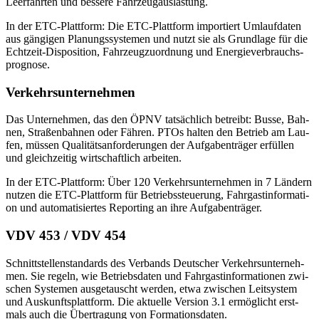
Leer­fahr­ten und bes­se­re Fahr­zeug­aus­las­tung.
In der ETC-Platt­form: Die ETC-Platt­form im­por­tiert Um­lauf­da­ten
aus gän­gi­gen Pla­nungs­sys­te­men und nutzt sie als Grund­la­ge für die
Echt­zeit-Dis­po­si­ti­on, Fahr­zeug­zu­ord­nung und En­er­gie­ver­brauchs­
pro­gno­se.
Ver­kehrs­un­ter­neh­men
Das Un­ter­neh­men, das den ÖPNV tat­säch­lich be­treibt: Bus­se, Bah­
nen, Stra­ßen­bah­nen oder Fäh­ren. PTOs hal­ten den Be­trieb am Lau­
fen, müs­sen Qua­li­täts­an­for­de­run­gen der Auf­ga­ben­trä­ger er­fül­len
und gleich­zei­tig wirt­schaft­lich ar­bei­ten.
In der ETC-Platt­form: Über 120 Ver­kehrs­un­ter­neh­men in 7 Län­dern
nut­zen die ETC-Platt­form für Be­triebs­steue­rung, Fahr­gast­in­for­ma­ti­
on und au­to­ma­ti­sier­tes Re­port­ing an ihre Auf­ga­ben­trä­ger.
VDV 453 / VDV 454
Schnitt­stel­len­stan­dards des Ver­bands Deut­scher Ver­kehrs­un­ter­neh­
men. Sie re­geln, wie Be­triebs­da­ten und Fahr­gast­in­for­ma­tio­nen zwi­
schen Sys­te­men aus­ge­tauscht wer­den, etwa zwi­schen Leit­sys­tem
und Aus­kunfts­platt­form. Die ak­tu­el­le Ver­si­on 3.1 er­mög­licht erst­
mals auch die Über­tra­gung von For­ma­ti­ons­da­ten.