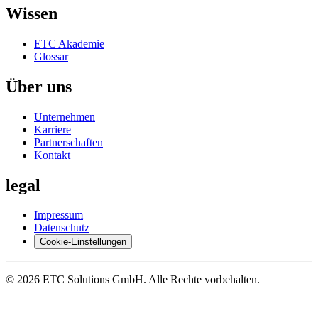
Wis­sen
ETC Aka­de­mie
Glos­sar
Über uns
Un­ter­neh­men
Kar­rie­re
Part­ner­schaf­ten
Kon­takt
le­gal
Im­pres­sum
Da­ten­schutz
Coo­kie-Ein­stel­lun­gen
© 2026 ETC So­lu­ti­ons GmbH. Alle Rech­te vor­be­hal­ten.