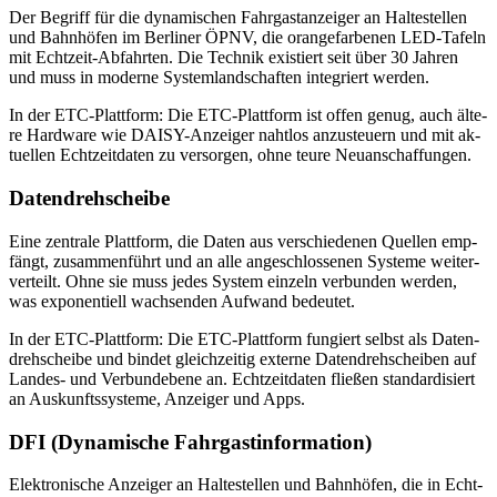
Der Be­griff für die dy­na­mi­schen Fahr­gast­an­zei­ger an Hal­te­stel­len
und Bahn­hö­fen im Ber­li­ner ÖPNV, die oran­ge­far­be­nen LED-Ta­feln
mit Echt­zeit-Ab­fahr­ten. Die Tech­nik exis­tiert seit über 30 Jah­ren
und muss in mo­der­ne Sys­tem­land­schaf­ten in­te­griert wer­den.
In der ETC-Platt­form: Die ETC-Platt­form ist of­fen ge­nug, auch äl­te­
re Hard­ware wie DAI­SY-An­zei­ger naht­los an­zu­steu­ern und mit ak­
tu­el­len Echt­zeit­da­ten zu ver­sor­gen, ohne teu­re Neu­an­schaf­fun­gen.
Da­ten­dreh­schei­be
Eine zen­tra­le Platt­form, die Da­ten aus ver­schie­de­nen Quel­len emp­
fängt, zu­sam­men­führt und an alle an­ge­schlos­se­nen Sys­te­me wei­ter­
ver­teilt. Ohne sie muss je­des Sys­tem ein­zeln ver­bun­den wer­den,
was ex­po­nen­ti­ell wach­sen­den Auf­wand be­deu­tet.
In der ETC-Platt­form: Die ETC-Platt­form fun­giert selbst als Da­ten­
dreh­schei­be und bin­det gleich­zei­tig ex­ter­ne Da­ten­dreh­schei­ben auf
Lan­des- und Ver­bund­ebe­ne an. Echt­zeit­da­ten flie­ßen stan­dar­di­siert
an Aus­kunfts­sys­te­me, An­zei­ger und Apps.
DFI (Dy­na­mi­sche Fahr­gast­in­for­ma­ti­on)
Elek­tro­ni­sche An­zei­ger an Hal­te­stel­len und Bahn­hö­fen, die in Echt­