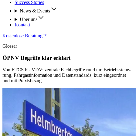
Success Stories
News & Events
Über uns
Kontakt
Kostenlose Beratung
Glos­sar
ÖPNV Be­grif­fe klar er­klärt
Von ETCS bis VDV: zen­tra­le Fach­be­grif­fe rund um Be­triebs­steue­
rung, Fahr­gast­in­for­ma­ti­on und Da­ten­stan­dards, kurz ein­ge­ord­net
und mit Pra­xis­be­zug.