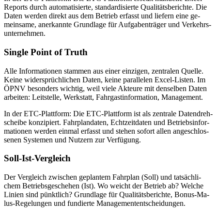
Re­ports durch au­to­ma­ti­sier­te, stan­dar­di­sier­te Qua­li­täts­be­rich­te. Die
Da­ten wer­den di­rekt aus dem Be­trieb er­fasst und lie­fern eine ge­
mein­sa­me, an­er­kann­te Grund­la­ge für Auf­ga­ben­trä­ger und Ver­kehrs­
un­ter­neh­men.
Sin­gle Point of Truth
Alle In­for­ma­tio­nen stam­men aus ei­ner ein­zi­gen, zen­tra­len Quel­le.
Kei­ne wi­der­sprüch­li­chen Da­ten, kei­ne par­al­le­len Ex­cel-Lis­ten. Im
ÖPNV be­son­ders wich­tig, weil vie­le Ak­teu­re mit den­sel­ben Da­ten
ar­bei­ten: Leit­stel­le, Werk­statt, Fahr­gast­in­for­ma­ti­on, Ma­nage­ment.
In der ETC-Platt­form: Die ETC-Platt­form ist als zen­tra­le Da­ten­dreh­
schei­be kon­zi­piert. Fahr­p­lan­da­ten, Echt­zeit­da­ten und Be­triebs­in­for­
ma­tio­nen wer­den ein­mal er­fasst und ste­hen so­fort al­len an­ge­schlos­
se­nen Sys­te­men und Nut­zern zur Ver­fü­gung.
Soll-Ist-Ver­gleich
Der Ver­gleich zwi­schen ge­plan­tem Fahr­plan (Soll) und tat­säch­li­
chem Be­triebs­ge­sche­hen (Ist). Wo weicht der Be­trieb ab? Wel­che
Li­ni­en sind pünkt­lich? Grund­la­ge für Qua­li­täts­be­rich­te, Bo­nus-Ma­
lus-Re­ge­lun­gen und fun­dier­te Ma­nage­ment­ent­schei­dun­gen.