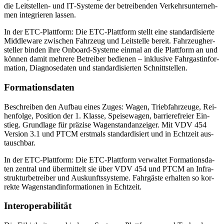
die Leit­stel­len- und IT‑­Sys­te­me der be­trei­ben­den Ver­kehrs­un­ter­neh­
men in­te­grie­ren las­sen.
In der ETC-Platt­form: Die ETC-Platt­form stellt eine stan­dar­di­sier­te
Midd­le­wa­re zwi­schen Fahr­zeug und Leit­stel­le be­reit. Fahr­zeug­her­
stel­ler bin­den ihre On­boar­d‑­Sys­te­me ein­mal an die Platt­form an und
kön­nen da­mit meh­re­re Be­trei­ber be­die­nen – in­klu­si­ve Fahr­gast­in­for­
ma­ti­on, Dia­gno­se­da­ten und stan­dar­di­sier­ten Schnitt­stel­len.
For­ma­ti­ons­da­ten
Be­schrei­ben den Auf­bau ei­nes Zu­ges: Wa­gen, Trieb­fahr­zeu­ge, Rei­
hen­fol­ge, Po­si­ti­on der 1. Klas­se, Spei­se­wa­gen, bar­rie­re­frei­er Ein­
stieg. Grund­la­ge für prä­zi­se Wa­gen­stand­an­zei­ger. Mit VDV 454
Ver­si­on 3.1 und PTCM erst­mals stan­dar­di­siert und in Echt­zeit aus­
tausch­bar.
In der ETC-Platt­form: Die ETC-Platt­form ver­wal­tet For­ma­ti­ons­da­
ten zen­tral und über­mit­telt sie über VDV 454 und PTCM an In­fra­
struk­tur­be­trei­ber und Aus­kunfts­sys­te­me. Fahr­gäs­te er­hal­ten so kor­
rek­te Wa­gen­stand­in­for­ma­tio­nen in Echt­zeit.
In­ter­ope­ra­bi­li­tät