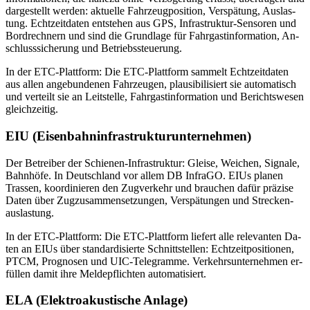
dar­ge­stellt wer­den: ak­tu­el­le Fahr­zeug­po­si­ti­on, Ver­spä­tung, Aus­las­
tung. Echt­zeit­da­ten ent­ste­hen aus GPS, In­fra­struk­tur-Sen­so­ren und
Bord­rech­nern und sind die Grund­la­ge für Fahr­gast­in­for­ma­ti­on, An­
schluss­si­che­rung und Be­triebs­steue­rung.
In der ETC-Platt­form: Die ETC-Platt­form sam­melt Echt­zeit­da­ten
aus al­len an­ge­bun­de­nen Fahr­zeu­gen, plau­si­bi­li­siert sie au­to­ma­tisch
und ver­teilt sie an Leit­stel­le, Fahr­gast­in­for­ma­ti­on und Be­richts­we­sen
gleich­zei­tig.
EIU (Ei­sen­bahn­in­fra­struk­tur­un­ter­neh­men)
Der Be­trei­ber der Schie­nen-In­fra­struk­tur: Glei­se, Wei­chen, Si­gna­le,
Bahn­hö­fe. In Deutsch­land vor al­lem DB In­fra­GO. EIUs pla­nen
Tras­sen, ko­or­di­nie­ren den Zug­ver­kehr und brau­chen da­für prä­zi­se
Da­ten über Zug­zu­sam­men­set­zun­gen, Ver­spä­tun­gen und Stre­cken­
aus­las­tung.
In der ETC-Platt­form: Die ETC-Platt­form lie­fert alle re­le­van­ten Da­
ten an EIUs über stan­dar­di­sier­te Schnitt­stel­len: Echt­zeit­po­si­tio­nen,
PTCM, Pro­gno­sen und UIC-Te­le­gram­me. Ver­kehrs­un­ter­neh­men er­
fül­len da­mit ihre Mel­de­pflich­ten au­to­ma­ti­siert.
ELA (Elek­tro­akus­ti­sche An­la­ge)