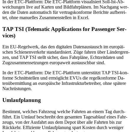
In der ETC-Platt­form: Die ETC-Platt­form vi­sua­li­siert Soll-Ist-Ab­
wei­chun­gen live auf Kar­ten und Bild­fahr­plä­nen. Im Nach­gang wer­
den die Da­ten au­to­ma­tisch für ver­trags­kon­for­me Be­rich­te auf­be­rei­
tet, ohne ma­nu­el­les Zu­sam­men­stel­len in Ex­cel.
TAP TSI (Te­le­ma­tic Ap­pli­ca­ti­ons for Pas­sen­ger Ser­
vices)
Ein EU-Re­gel­werk, das den di­gi­ta­len Da­ten­aus­tausch im eu­ro­päi­
schen Schie­nen­ver­kehr stan­dar­di­siert. Züge fah­ren über Län­der­gren­
zen, und TAP TSI stellt si­cher, dass Fahr­plä­ne, Echt­zeit­da­ten und
Zug­zu­sam­men­set­zun­gen eu­ro­pa­weit aus­tausch­bar sind.
In der ETC-Platt­form: Die ETC-Platt­form un­ter­stützt TAP TSI-kon­
for­me Schnitt­stel­len und er­mög­licht EVUs die re­gel­kon­for­me Da­
ten­über­mitt­lung an eu­ro­päi­sche In­fra­struk­tur­be­trei­ber, ohne spä­te­re
Nach­rüs­tun­gen.
Um­lauf­pla­nung
Be­stimmt, wel­ches Fahr­zeug wel­che Fahr­ten an ei­nem Tag durch­
führt. Ein Um­lauf be­schreibt den ge­sam­ten Ta­ges­ab­lauf ei­nes Fahr­
zeugs, von der Aus­fahrt aus dem De­pot über alle Fahr­ten bis zur
Rück­kehr. Ef­fi­zi­en­te Um­lauf­pla­nung spart Kos­ten durch we­ni­ger