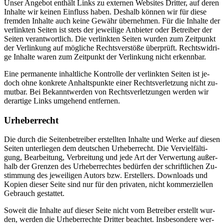
Un­ser An­ge­bot ent­hält Links zu ex­ter­nen Web­sites Drit­ter, auf de­ren
In­hal­te wir kei­nen Ein­fluss ha­ben. Des­halb kön­nen wir für die­se
frem­den In­hal­te auch kei­ne Ge­währ über­neh­men. Für die In­hal­te der
ver­link­ten Sei­ten ist stets der je­wei­li­ge An­bie­ter oder Be­trei­ber der
Sei­ten ver­ant­wort­lich. Die ver­link­ten Sei­ten wur­den zum Zeit­punkt
der Ver­lin­kung auf mög­li­che Rechts­ver­stö­ße über­prüft. Rechts­wid­ri­
ge In­hal­te wa­ren zum Zeit­punkt der Ver­lin­kung nicht er­kenn­bar.
Eine per­ma­nen­te in­halt­li­che Kon­trol­le der ver­link­ten Sei­ten ist je­
doch ohne kon­kre­te An­halts­punk­te ei­ner Rechts­ver­let­zung nicht zu­
mut­bar. Bei Be­kannt­wer­den von Rechts­ver­let­zun­gen wer­den wir
der­ar­ti­ge Links um­ge­hend ent­fer­nen.
Ur­he­ber­recht
Die durch die Sei­ten­be­trei­ber er­stell­ten In­hal­te und Wer­ke auf die­sen
Sei­ten un­ter­lie­gen dem deut­schen Ur­he­ber­recht. Die Ver­viel­fäl­ti­
gung, Be­ar­bei­tung, Ver­brei­tung und jede Art der Ver­wer­tung au­ßer­
halb der Gren­zen des Ur­he­ber­rech­tes be­dür­fen der schrift­li­chen Zu­
stim­mung des je­wei­li­gen Au­tors bzw. Er­stel­lers. Down­loads und
Ko­pien die­ser Sei­te sind nur für den pri­va­ten, nicht kom­mer­zi­el­len
Ge­brauch ge­stat­tet.
So­weit die In­hal­te auf die­ser Sei­te nicht vom Be­trei­ber er­stellt wur­
den, wer­den die Ur­he­ber­rech­te Drit­ter be­ach­tet. Ins­be­son­de­re wer­