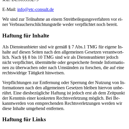
E-Mail:
info@etc-consult.de
Wir sind zur Teil­nah­me an ei­nem Streit­bei­le­gungs­ver­fah­ren vor ei­
ner Ver­brau­cher­schlich­tung­s­tel­le we­der ver­pflich­tet noch be­reit.
Haf­tung für In­hal­te
Als Diens­te­an­bie­ter sind wir ge­mäß § 7 Abs.1 TMG für ei­ge­ne In­
hal­te auf die­sen Sei­ten nach den all­ge­mei­nen Ge­set­zen ver­ant­wort­
lich. Nach §§ 8 bis 10 TMG sind wir als Diens­te­an­bie­ter je­doch
nicht ver­pflich­tet, über­mit­tel­te oder ge­spei­cher­te frem­de In­for­ma­tio­
nen zu über­wa­chen oder nach Um­stän­den zu for­schen, die auf eine
rechts­wid­ri­ge Tä­tig­keit hin­wei­sen.
Ver­pflich­tun­gen zur Ent­fer­nung oder Sper­rung der Nut­zung von In­
for­ma­tio­nen nach den all­ge­mei­nen Ge­set­zen blei­ben hier­von un­be­
rührt. Eine dies­be­züg­li­che Haf­tung ist je­doch erst ab dem Zeit­punkt
der Kennt­nis ei­ner kon­kre­ten Rechts­ver­let­zung mög­lich. Bei Be­
kannt­wer­den von ent­spre­chen­den Rechts­ver­let­zun­gen wer­den wir
die­se In­hal­te um­ge­hend ent­fer­nen.
Haf­tung für Links