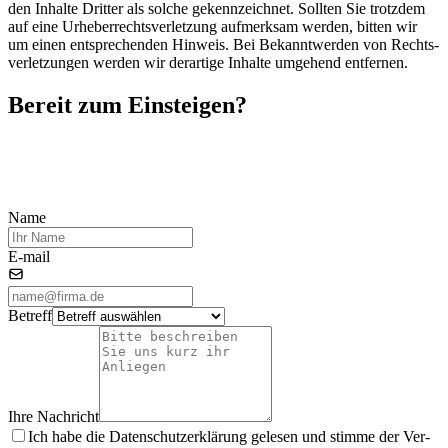
den In­hal­te Drit­ter als sol­che ge­kenn­zeich­net. Soll­ten Sie trotz­dem
auf eine Ur­he­ber­rechts­ver­let­zung auf­merk­sam wer­den, bit­ten wir
um ei­nen ent­spre­chen­den Hin­weis. Bei Be­kannt­wer­den von Rechts­
ver­let­zun­gen wer­den wir der­ar­ti­ge In­hal­te um­ge­hend ent­fer­nen.
Be­reit zum Ein­stei­gen?
Mobilität wird digitaler, vernetzter, anspruchsvoller. Lassen Sie uns
gemeinsam herausfinden, wie Ihr Betrieb davon profitiert. Unser
Team berät Sie gerne unverbindlich.
Name
E-mail
Be­treff
Ihre Nach­richt
Ich habe die Da­ten­schutz­er­klä­rung ge­le­sen und stim­me der Ver­