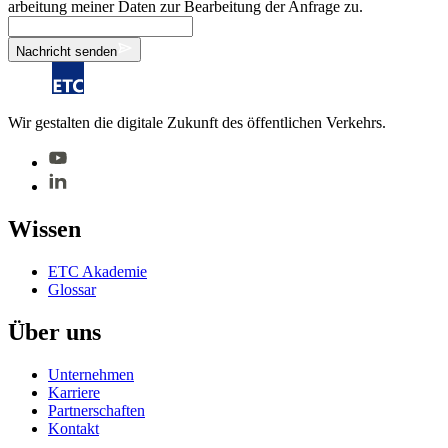
ar­bei­tung mei­ner Da­ten zur Be­ar­bei­tung der An­fra­ge zu.
Nachricht senden
Wir gestalten die digitale Zukunft des öffentlichen Verkehrs.
Wis­sen
ETC Aka­de­mie
Glos­sar
Über uns
Un­ter­neh­men
Kar­rie­re
Part­ner­schaf­ten
Kon­takt