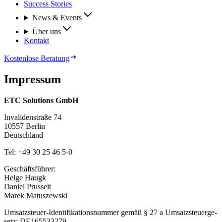
Success Stories
News & Events
Über uns
Kontakt
Kostenlose Beratung
Im­pres­sum
ETC Solutions GmbH
In­va­li­den­stra­ße 74
10557 Ber­lin
Deutsch­land
Tel: +49 30 25 46 5-0
Ge­schäfts­füh­rer:
Hel­ge Haugk
Da­ni­el Prus­seit
Ma­rek Ma­tu­szew­ski
Um­satz­steu­er-Iden­ti­fi­ka­ti­ons­num­mer ge­mäß § 27 a Um­satz­steu­er­ge­
setz: DE165533279