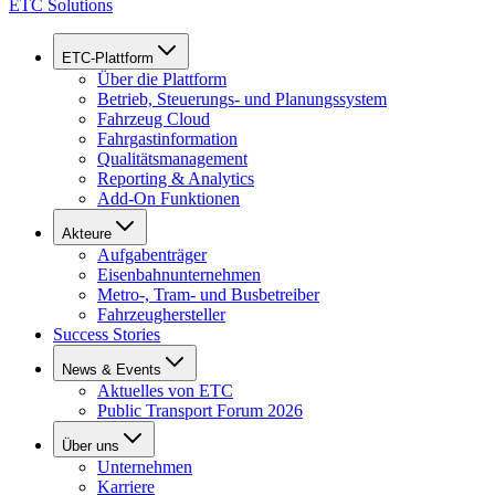
ETC Solutions
ETC-Plattform
Über die Plattform
Betrieb, Steuerungs- und Planungssystem
Fahrzeug Cloud
Fahrgastinformation
Qualitätsmanagement
Reporting & Analytics
Add-On Funktionen
Akteure
Aufgabenträger
Eisenbahnunternehmen
Metro-, Tram- und Busbetreiber
Fahrzeughersteller
Success Stories
News & Events
Aktuelles von ETC
Public Transport Forum 2026
Über uns
Unternehmen
Karriere