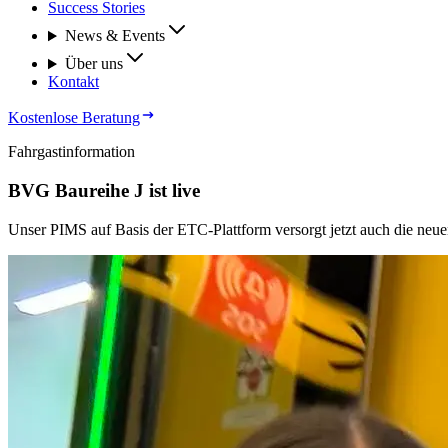
Success Stories
News & Events
Über uns
Kontakt
Kostenlose Beratung
Fahr­gast­in­for­ma­ti­on
BVG Bau­rei­he J ist live
Un­ser PIMS auf Ba­sis der ETC-Platt­form ver­sorgt jetzt auch die neu­en 