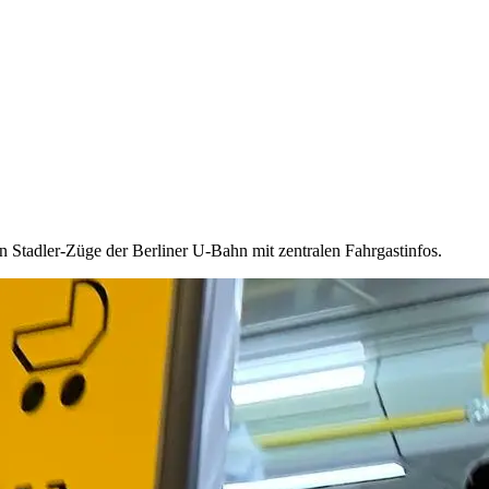
Stad­ler-Züge der Ber­li­ner U-Bahn mit zen­tra­len Fahr­gast­in­fos.