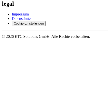
le­gal
Im­pres­sum
Da­ten­schutz
Coo­kie-Ein­stel­lun­gen
© 2026 ETC So­lu­ti­ons GmbH. Alle Rech­te vor­be­hal­ten.