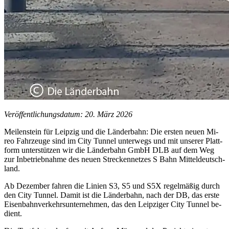
Veröffentlichungsdatum: 20. März 2026
Mei­len­stein für Leip­zig und die Län­der­bahn: Die ers­ten neu­en Mi­
reo Fahr­zeu­ge sind im City Tun­nel un­ter­wegs und mit un­se­rer Platt­
form un­ter­stüt­zen wir die Län­der­bahn GmbH DLB auf dem Weg
zur In­be­trieb­nah­me des neu­en Stre­cken­net­zes S Bahn Mit­tel­deutsch­
land.
Ab De­zem­ber fah­ren die Li­ni­en S3, S5 und S5X re­gel­mä­ßig durch
den City Tun­nel. Da­mit ist die Län­der­bahn, nach der DB, das ers­te
Ei­sen­bahn­ver­kehrs­un­ter­neh­men, das den Leip­zi­ger City Tun­nel be­
dient.