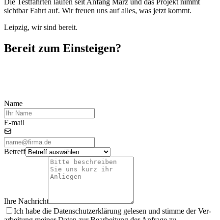
Die Test­fahr­ten lau­fen seit An­fang März und das Pro­jekt nimmt
sicht­bar Fahrt auf. Wir freu­en uns auf al­les, was jetzt kommt.
Leip­zig, wir sind be­reit.
Be­reit zum Ein­stei­gen?
Mobilität wird digitaler, vernetzter, anspruchsvoller. Lassen Sie uns
gemeinsam herausfinden, wie Ihr Betrieb davon profitiert. Unser
Team berät Sie gerne unverbindlich.
Name
E-mail
Be­treff
Ihre Nach­richt
Ich habe die Da­ten­schutz­er­klä­rung ge­le­sen und stim­me der Ver­
ar­bei­tung mei­ner Da­ten zur Be­ar­bei­tung der An­fra­ge zu.