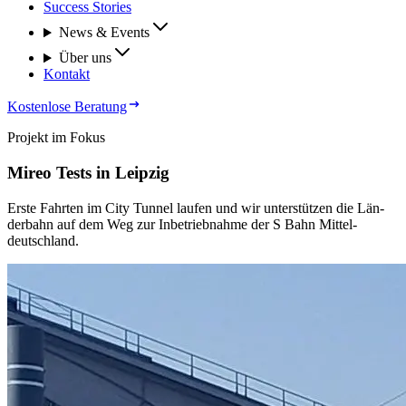
Success Stories
News & Events
Über uns
Kontakt
Kostenlose Beratung
Pro­jekt im Fo­kus
Mi­reo Tests in Leip­zig
Ers­te Fahr­ten im City Tun­nel lau­fen und wir un­ter­stüt­zen die Län­
der­bahn auf dem Weg zur In­be­trieb­nah­me der S Bahn Mit­tel­
deutsch­land.