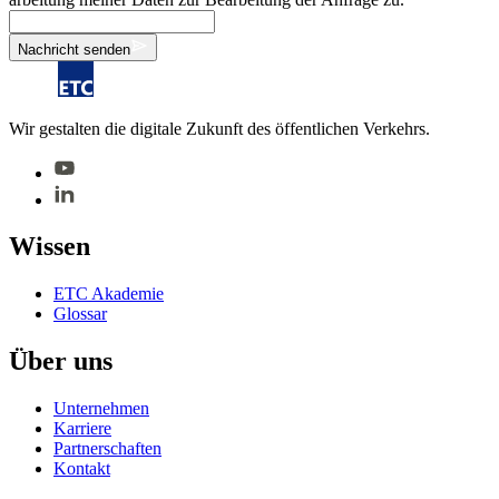
Nachricht senden
Wir gestalten die digitale Zukunft des öffentlichen Verkehrs.
Wis­sen
ETC Aka­de­mie
Glos­sar
Über uns
Un­ter­neh­men
Kar­rie­re
Part­ner­schaf­ten
Kon­takt